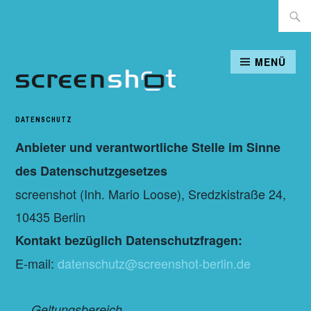
Zum
Suche
Inhalt
nach:
springen
MENÜ
SCREENSHOT-BERLIN.DE
DATENSCHUTZ
Anbieter und verantwortliche Stelle im Sinne
des Datenschutzgesetzes
screenshot (Inh. Mario Loose), Sredzkistraße 24,
10435 Berlin
Kontakt bezüglich Datenschutzfragen:
E-mail:
datenschutz@screenshot-berlin.de
…
Geltungsbereich