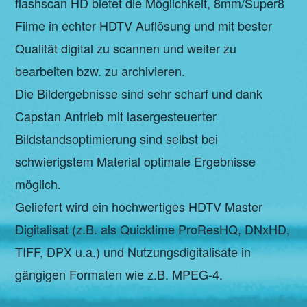
flashscan HD bietet die Möglichkeit, 8mm/Super8
Filme in echter HDTV Auflösung und mit bester
Qualität digital zu scannen und weiter zu
bearbeiten bzw. zu archivieren.
Die Bildergebnisse sind sehr scharf und dank
Capstan Antrieb mit lasergesteuerter
Bildstandsoptimierung sind selbst bei
schwierigstem Material optimale Ergebnisse
möglich.
Geliefert wird ein hochwertiges HDTV Master
Digitalisat (z.B. als Quicktime ProResHQ, DNxHD,
TIFF, DPX u.a.) und Nutzungsdigitalisate in
gängigen Formaten wie z.B. MPEG-4.