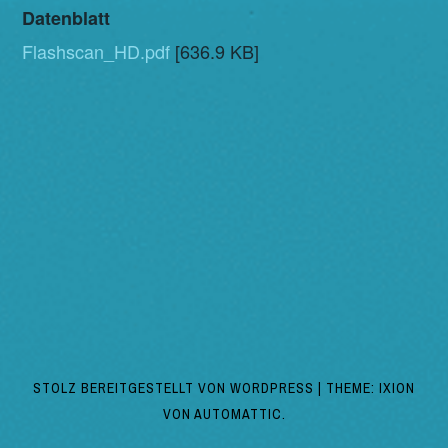
Datenblatt
Flashscan_HD.pdf
[636.9 KB]
STOLZ BEREITGESTELLT VON WORDPRESS
|
THEME: IXION
VON
AUTOMATTIC
.