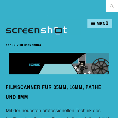
Zum
Suche
Inhalt
nach:
springen
MENÜ
SCREENSHOT-BERLIN.DE
TECHNIK FILMSCANNING
FILMSCANNER FÜR 35MM, 16MM, PATHÉ
UND 8MM
Mit der neuesten professionellen Technik des